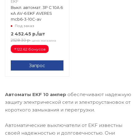
EKF
Выкл. автомат. 3Р С 10A 6
кА AV-6 EKF AVERES
mcb6-3-10C-av
Под заказ
2 452.45
р.
/шт
2528.30
р.
цена магазина
+
122.62 бонусов
Запрос
Автоматы EKF 10 ампер
обеспечивают надежную
защиту электрической сети и электроустановок от
короткого замыкания и перегрузки.
Автоматические выключатели от EKF известны
своей надежностью и долговечностью. Они