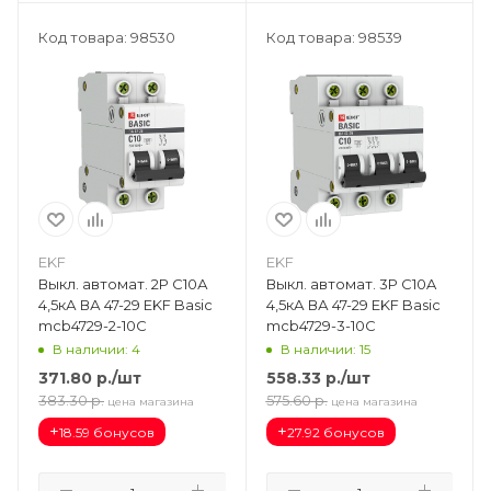
Код товара: 98530
Код товара: 98539
EKF
EKF
Выкл. автомат. 2Р С10А
Выкл. автомат. 3Р С10A
4,5кА ВА 47-29 EKF Basic
4,5кА ВА 47-29 EKF Basic
mcb4729-2-10C
mcb4729-3-10C
В наличии: 4
В наличии: 15
371.80
р.
/шт
558.33
р.
/шт
383.30
р.
575.60
р.
цена магазина
цена магазина
+
+
18.59 бонусов
27.92 бонусов