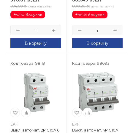
594.50
р.
890.20
р.
цена магазина
цена магазина
+
+
57.67 бонусов
86.35 бонусов
В корзину
В корзину
Код товара: 98119
Код товара: 98093
EKF
EKF
Выкл. автомат. 2Р С10A 6
Выкл. автомат. 4Р С10A