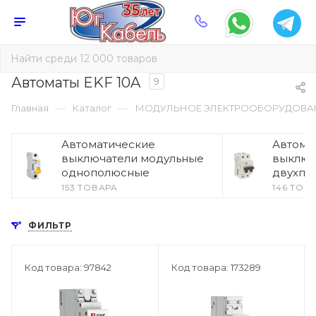
Автоматы EKF 10A
9
—
—
Главная
Каталог
МОДУЛЬНОЕ ЭЛЕКТРООБОРУДОВА
Автоматические
Автома
выключатели модульные
выключ
однополюсные
двухпо
153 ТОВАРА
146 ТОВ
ФИЛЬТР
Код товара: 97842
Код товара: 173289