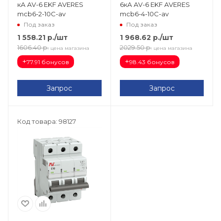
кА AV-6 EKF AVERES
6кА AV-6 EKF AVERES
mcb6-2-10C-av
mcb6-4-10C-av
Под заказ
Под заказ
1 558.21
р.
/шт
1 968.62
р.
/шт
1606.40
р.
2029.50
р.
цена магазина
цена магазина
+
+
77.91 бонусов
98.43 бонусов
Запрос
Запрос
Код товара: 98127