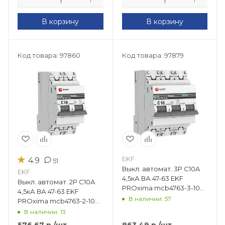
В корзину
В корзину
Код товара: 97860
Код товара: 97879
★
EKF
4.9
51
Выкл. автомат. 3Р С10A
EKF
4,5кА ВА 47-63 EKF
Выкл. автомат. 2Р С10А
PROxima mcb4763-3-10C-
4,5кА ВА 47-63 EKF
pro
В наличии: 57
PROxima mcb4763-2-10C-
pro
В наличии: 13
576.67
р.
/шт
863.49
р.
/шт