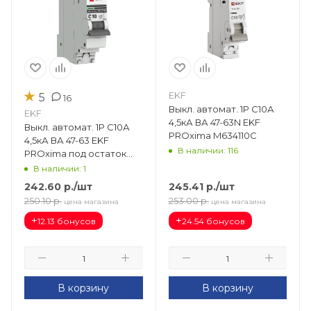
★
EKF
5
16
Выкл. автомат. 1Р С10А
EKF
4,5кА ВА 47-63N EKF
Выкл. автомат. 1Р С10А
PROxima M634110C
4,5кА ВА 47-63 EKF
В наличии: 116
PROxima под остаток
mcb4763-1-10C-pro
В наличии: 1
242.60
р.
/шт
245.41
р.
/шт
250.10
р.
253.00
р.
цена магазина
цена магазина
+
+
12.13 бонусов
24.54 бонусов
В корзину
В корзину