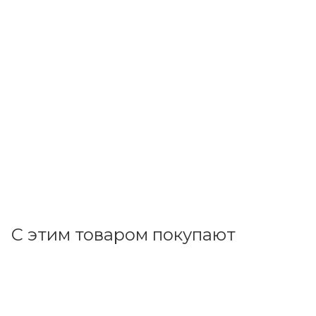
ДКС
Лоток метал. перф. 200х50х3000 0,7мм 35264
В наличии: 6
834.30
р.
/м
860.10
р.
цена магазина
+
83.43 бонусов
В корзину
С этим товаром покупают
Код товара: 11545