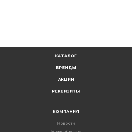
24.54
р.
/м
+
1.23 бонусов
В корзину
КАТАЛОГ
БРЕНДЫ
АКЦИИ
РЕКВИЗИТЫ
КОМПАНИЯ
Новости
Наши объекты