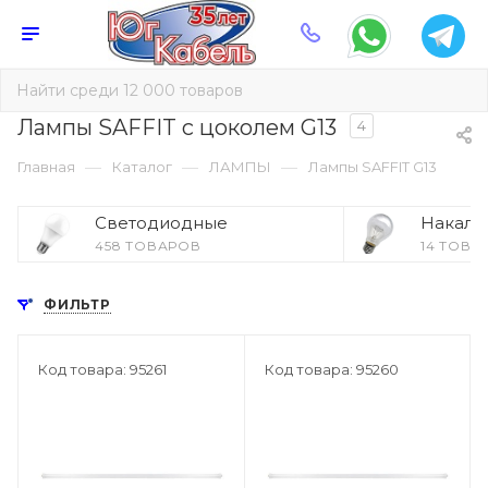
Лампы SAFFIT с цоколем G13
4
—
—
—
Главная
Каталог
ЛАМПЫ
Лампы SAFFIT G13
Светодиодные
Накали
458 ТОВАРОВ
14 ТОВА
ФИЛЬТР
Код товара: 95261
Код товара: 95260