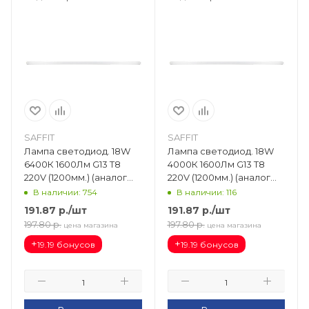
SAFFIT
SAFFIT
Лампа светодиод. 18W
Лампа светодиод. 18W
6400К 1600Лм G13 T8
4000К 1600Лм G13 T8
220V (1200мм.) (аналог
220V (1200мм.) (аналог
L36) матовая SBT1218
L36) матовая SBT1218
В наличии: 754
В наличии: 116
55103
55102
191.87
р.
/шт
191.87
р.
/шт
197.80
р.
197.80
р.
цена магазина
цена магазина
+
+
19.19 бонусов
19.19 бонусов