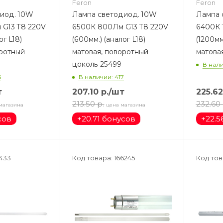
Feron
Feron
иод. 10W
Лампа светодиод. 10W
Лампа 
G13 T8 220V
6500К 800Лм G13 T8 220V
6400К 
ог L18)
(600мм.) (аналог L18)
(1200мм
оротный
матовая, поворотный
матова
цоколь 25499
В нали
6
В наличии: 417
т
207.10
р.
/шт
225.62
213.50
р.
232.60
магазина
цена магазина
сов
+
20.71 бонусов
+
22.5
433
Код товара: 166245
Код тов