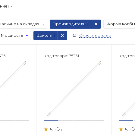
ание)
Наличие на складах
Производитель
: 1
Форма колбы
Мощность
Цоколь
: 1
Очистить фильтр
425
Код товара: 75231
Код тов
★
★
5
5
1