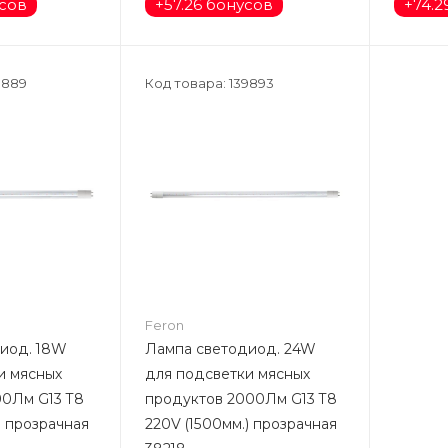
усов
+
57.26 бонусов
+
74.2
9889
Код товара: 139893
Feron
иод. 18W
Лампа светодиод. 24W
и мясных
для подсветки мясных
00Лм G13 T8
продуктов 2000Лм G13 T8
) прозрачная
220V (1500мм.) прозрачная