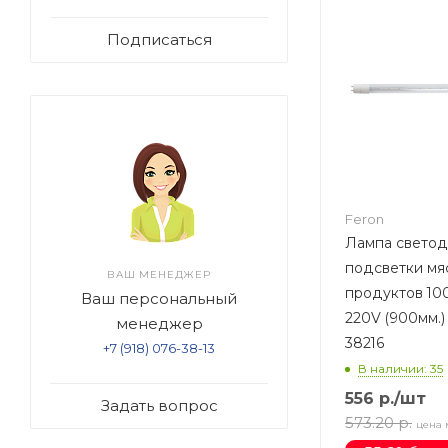
Подписаться
Feron
Лампа светод
подсветки мя
ВАШ МЕНЕДЖЕР
продуктов 10
Ваш персональный
220V (900мм.)
менеджер
38216
+7 (918) 076-38-13
В наличии: 35
556
р.
/шт
Задать вопрос
573.20
р.
цена 