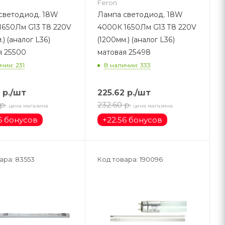
Feron
светодиод. 18W
Лампа светодиод. 18W
1650Лм G13 T8 220V
4000К 1650Лм G13 T8 220V
.) (аналог L36)
(1200мм.) (аналог L36)
я 25500
матовая 25498
чии: 231
В наличии: 333
р.
/шт
225.62
р.
/шт
р.
232.60
р.
цена магазина
цена магазина
6 бонусов
+
22.56 бонусов
ара: 83553
Код товара: 190096