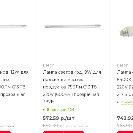
Feron
Feron
иод. 12W для
Лампа светодиод. 9W для
Лампа 
сных
подсветки мясных
6400К 
00Лм G13 T8
продуктов 750Лм G13 T8
220V (1
 прозрачная
220V (600мм.) прозрачная
217 51
38215
В нали
В наличии: 106
572.59
р.
/шт
742.9
590.30
р.
765.90
магазина
цена магазина