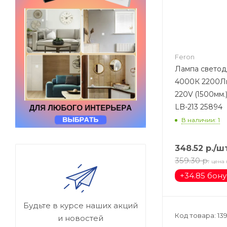
Feron
Лампа светод
4000К 2200Лм
220V (1500мм.)
LB-213 25894
В наличии: 1
348.52
р.
/ш
359.30
р.
цена 
+
34.85 бон
Будьте в курсе наших акций
Код товара: 13
и новостей