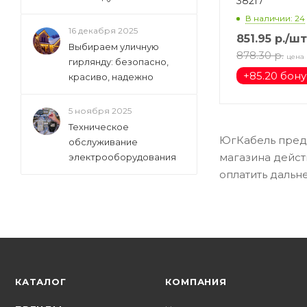
38217
В наличии: 24
16 декабря 2025
851.95
р.
/шт
Выбираем уличную
878.30
р.
цена
гирлянду: безопасно,
+
85.20 бон
красиво, надежно
5 ноября 2025
Техническое
ЮгКабель предл
обслуживание
магазина дейст
электрооборудования
оплатить дальн
КАТАЛОГ
КОМПАНИЯ