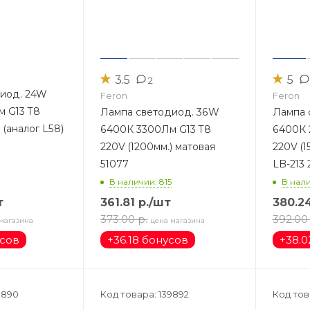
★
★
3.5
5
2
иод. 24W
Feron
Feron
 G13 T8
Лампа светодиод. 36W
Лампа 
 (аналог L58)
6400К 3300Лм G13 T8
6400К 
220V (1200мм.) матовая
220V (1
51077
LB-213 
В наличии: 815
В нали
т
361.81
р.
/шт
380.2
373.00
р.
392.00
магазина
цена магазина
усов
+
36.18 бонусов
+
38.0
9890
Код товара: 139892
Код тов