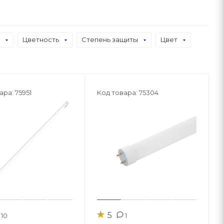
Цветность
Степень защиты
Цвет
ара: 75951
Код товара: 75304
★
5
10
1