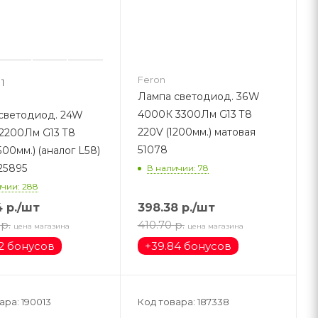
Feron
1
Лампа светодиод. 36W
4000К 3300Лм G13 T8
светодиод. 24W
220V (1200мм.) матовая
2200Лм G13 T8
51078
500мм.) (аналог L58)
25895
В наличии: 78
чии: 288
4
р.
/шт
398.38
р.
/шт
р.
410.70
р.
цена магазина
цена магазина
2 бонусов
+
39.84 бонусов
ара: 190013
Код товара: 187338