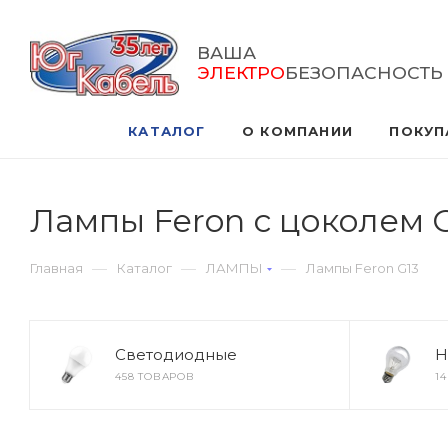
ВАША
ЭЛЕКТРО
БЕЗОПАСНОСТЬ
КАТАЛОГ
О КОМПАНИИ
ПОКУП
Лампы Feron с цоколем 
—
—
—
Главная
Каталог
ЛАМПЫ
Лампы Feron G13
Светодиодные
Н
458 ТОВАРОВ
1