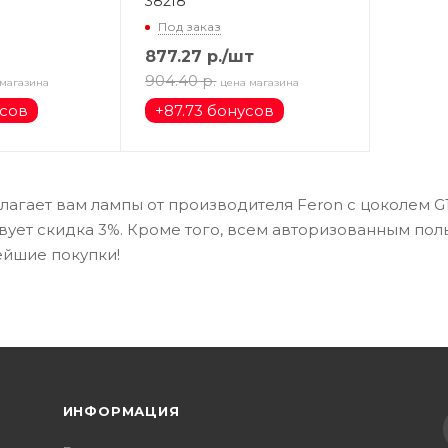
38218
Под заказ
877.27
р.
/шт
904.40
р.
 магазина
цена магазина
усов
+
87.73 бонусов
агает вам лампы от производителя Feron с цоколем G1
вует скидка 3%. Кроме того, всем авторизованным по
ейшие покупки!
ИНФОРМАЦИЯ