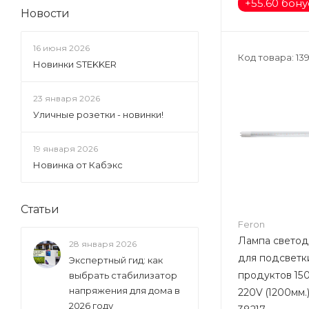
+
55.60 бон
Новости
16 июня 2026
Код товара: 13
Новинки STEKKER
23 января 2026
Уличные розетки - новинки!
19 января 2026
Новинка от Кабэкс
Статьи
Feron
Лампа светод
28 января 2026
для подсветк
Экспертный гид: как
продуктов 15
выбрать стабилизатор
напряжения для дома в
220V (1200мм.
2026 году