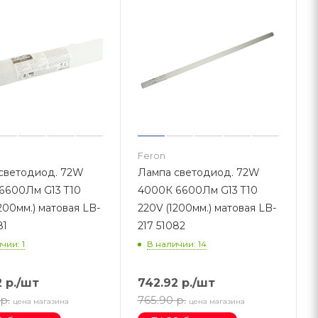
Feron
светодиод. 72W
Лампа светодиод. 72W
6600Лм G13 T10
4000К 6600Лм G13 T10
200мм.) матовая LB-
220V (1200мм.) матовая LB-
081
217 51082
чии: 1
В наличии: 14
2
р.
/шт
742.92
р.
/шт
р.
765.90
р.
цена магазина
цена магазина