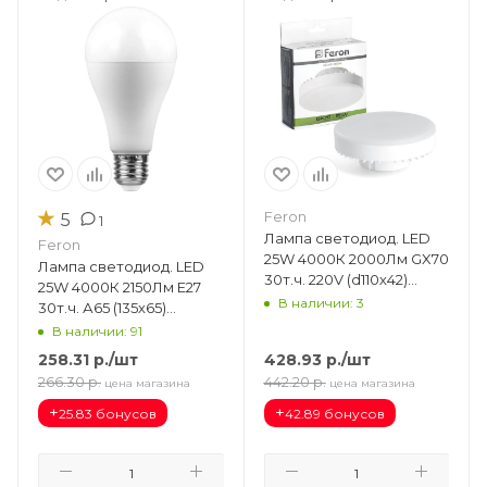
★
Feron
5
1
Лампа светодиод. LED
Feron
25W 4000К 2000Лм GX70
Лампа светодиод. LED
30т.ч. 220V (d110х42)
25W 4000К 2150Лм Е27
(аналог 210W) LB-474
В наличии: 3
30т.ч. А65 (135х65)
38269
(аналог 230W) LB-100 IC
В наличии: 91
25791
258.31
р.
/шт
428.93
р.
/шт
266.30
р.
442.20
р.
цена магазина
цена магазина
+
+
25.83 бонусов
42.89 бонусов