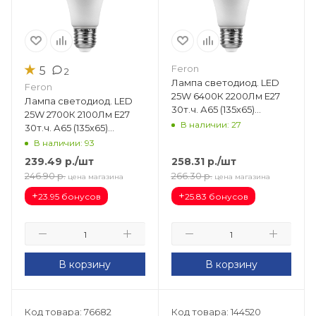
★
Feron
5
2
Лампа светодиод. LED
Feron
25W 6400К 2200Лм Е27
Лампа светодиод. LED
30т.ч. А65 (135х65)
25W 2700К 2100Лм Е27
(аналог 230W) LB-100 IC
В наличии: 27
30т.ч. А65 (135х65)
25792
(аналог 230W) LB-100 IC
В наличии: 93
25790
239.49
р.
/шт
258.31
р.
/шт
246.90
р.
266.30
р.
цена магазина
цена магазина
+
+
23.95 бонусов
25.83 бонусов
В корзину
В корзину
Код товара: 76682
Код товара: 144520