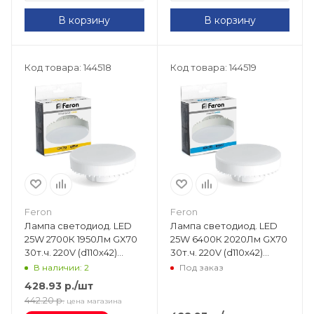
В корзину
В корзину
Код товара: 144518
Код товара: 144519
Feron
Feron
Лампа светодиод. LED
Лампа светодиод. LED
25W 2700К 1950Лм GX70
25W 6400К 2020Лм GX70
30т.ч. 220V (d110х42)
30т.ч. 220V (d110х42)
(аналог 210W) LB-474
(аналог 210W) LB-474
В наличии: 2
Под заказ
38268
38270
428.93
р.
/шт
442.20
р.
цена магазина