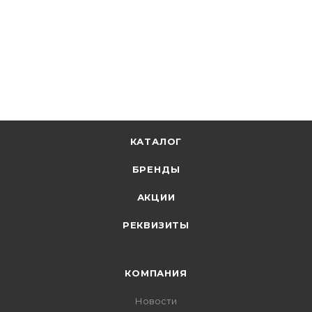
66.93
р.
/шт
69.00
р.
цена магазина
+
6.69 бонусов
В корзину
КАТАЛОГ
БРЕНДЫ
АКЦИИ
РЕКВИЗИТЫ
КОМПАНИЯ
Новости