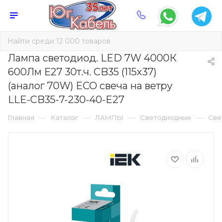
Лампа светодиод. LED 7W 4000К
600Лм Е27 30т.ч. CB35 (115х37)
(аналог 70W) ECO свеча на ветру
LLE-CB35-7-230-40-E27
—
—
—
—
Главная
Каталог
ЛАМПЫ
Светодиодные
Све