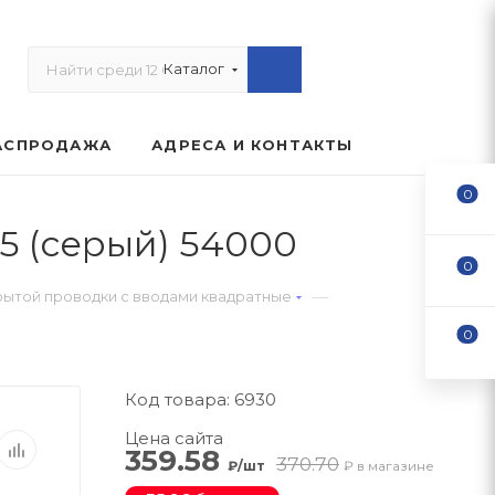
Каталог
АСПРОДАЖА
АДРЕСА И КОНТАКТЫ
0
5 (серый) 54000
0
—
ытой проводки с вводами квадратные
0
Код товара: 6930
Цена сайта
359.58
370.70
₽/шт
₽ в магазине