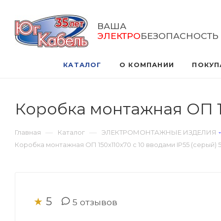
ВАША
ЭЛЕКТРО
БЕЗОПАСНОСТЬ
КАТАЛОГ
О КОМПАНИИ
ПОКУП
Коробка монтажная ОП 15
—
—
Главная
Каталог
ЭЛЕКТРОМОНТАЖНЫЕ ИЗДЕЛИЯ
Коробка монтажная ОП 150х110х70 с 10 вводами IP55 (серый) 
5
★
5
отзывов