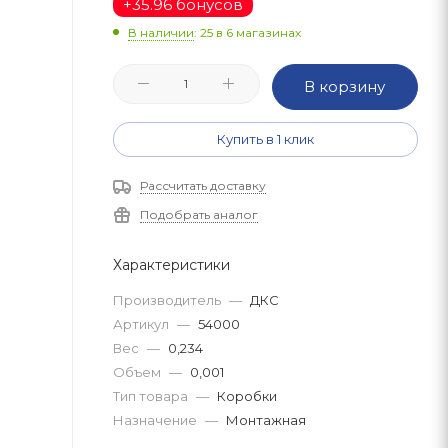
+
35.96 бонусов
В наличии
: 25
в 6 магазинах
В корзину
Купить в 1 клик
Рассчитать доставку
Подобрать аналог
Характеристики
Производитель
—
ДКС
Артикул
—
54000
Вес
—
0,234
Объем
—
0,001
Тип товара
—
Коробки
Назначение
—
Монтажная