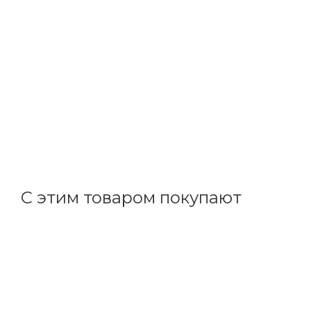
ИЭК
Коробка монтажная ОП 150х110х70 IP44 (RAL7035, 10
В наличии: 12
324.85
р.
/шт
334.90
р.
цена магазина
+
32.49 бонусов
С этим товаром покупают
Код товара: 23534
Советуем