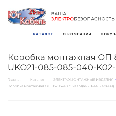
ВАША
ЭЛЕКТРО
БЕЗОПАСНОСТЬ
КАТАЛОГ
О КОМПАНИИ
ПОКУП
Коробка монтажная ОП 8
UKO21-085-085-040-K02
—
—
Главная
Каталог
ЭЛЕКТРОМОНТАЖНЫЕ ИЗДЕЛИЯ
Коробка монтажная ОП 85х85х40 с 6 вводами IP44 (черный) 