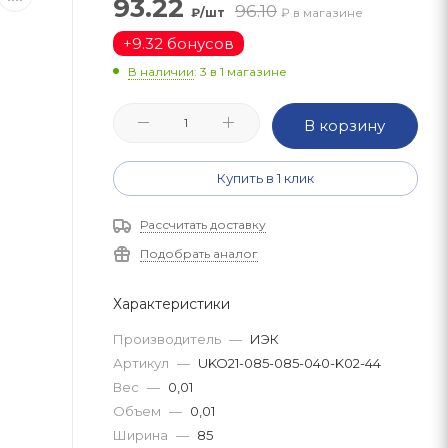
93.22
96.10
₽/шт
₽ в магазине
+
9.32 бонусов
В наличии
: 3
в 1 магазине
В корзину
Купить в 1 клик
Рассчитать доставку
Подобрать аналог
Характеристики
Производитель
—
ИЭК
Артикул
—
UKO21-085-085-040-K02-44
Вес
—
0,01
Объем
—
0,01
Ширина
—
85