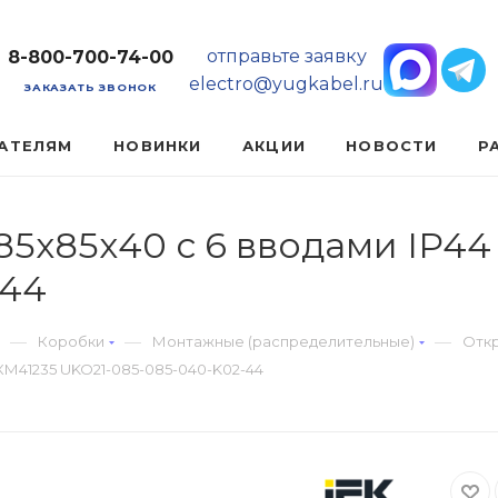
отправьте заявку
8-800-700-74-00
electro@yugkabel.ru
ЗАКАЗАТЬ ЗВОНОК
АТЕЛЯМ
НОВИНКИ
АКЦИИ
НОВОСТИ
Р
5х85х40 с 6 вводами IP44
-44
—
—
—
Коробки
Монтажные (распределительные)
Откр
КМ41235 UKO21-085-085-040-K02-44