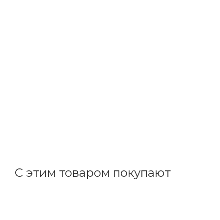
ИЭК
Коробка монтажная ОП 150х110х70 IP44 (RAL7035, 10
В наличии: 12
324.85
р.
/шт
334.90
р.
цена магазина
+
32.49 бонусов
С этим товаром покупают
Код товара: 147168