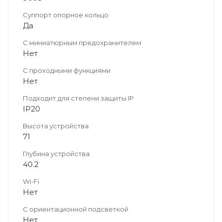
Суппорт опорное кольцо
Да
С миниатюрным предохранителем
Нет
С проходными функциями
Нет
Подходит для степени защиты IP
IP20
Высота устройства
71
Глубина устройства
40.2
Wi-Fi
Нет
С ориентационной подсветкой
Нет