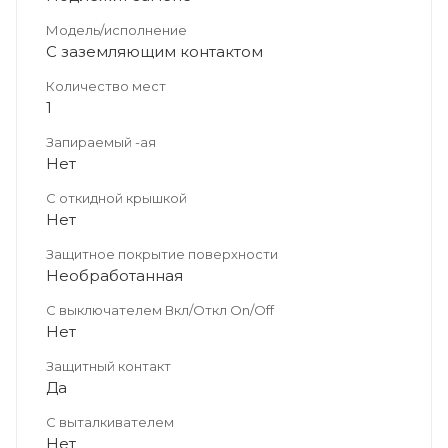
Модель/исполнение
С заземляющим контактом
Количество мест
1
Запираемый -ая
Нет
С откидной крышкой
Нет
Защитное покрытие поверхности
Необработанная
С выключателем Вкл/Откл On/Off
Нет
Защитный контакт
Да
С выталкивателем
Нет