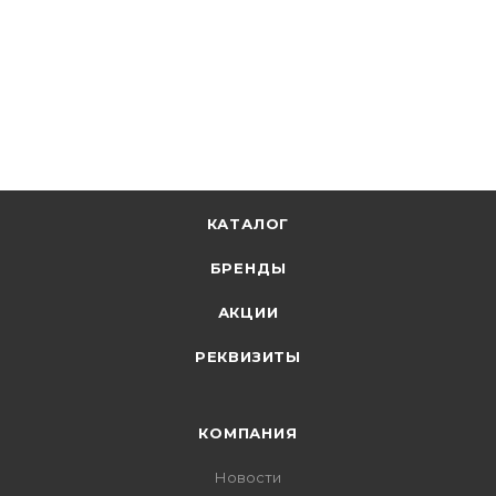
611.49
р.
/шт
630.40
р.
цена магазина
+
61.15 бонусов
В корзину
КАТАЛОГ
БРЕНДЫ
АКЦИИ
РЕКВИЗИТЫ
КОМПАНИЯ
Новости