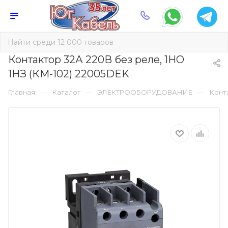
Контактор 32А 220В без реле, 1НО
1НЗ (КМ-102) 22005DEK
—
—
—
Главная
Каталог
ЭЛЕКТРООБОРУДОВАНИЕ
Конт