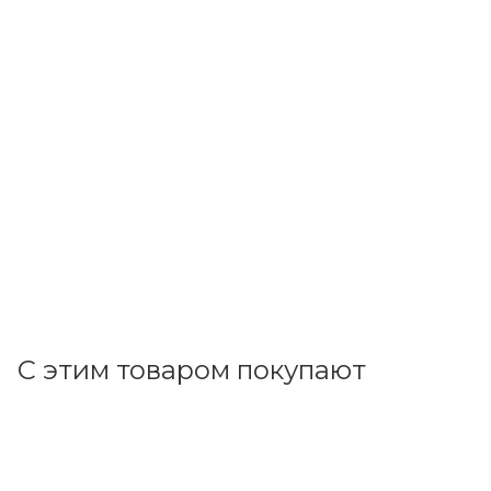
EKF
Пускатель электромагнитный серии ПМЛ-2161ДМ 32А
400В EKF Basic pml-s-32-400-nc-basic
В наличии: 4
1 409.80
р.
/шт
1453.40
р.
цена магазина
+
140.98 бонусов
В корзину
С этим товаром покупают
Код товара: 27063