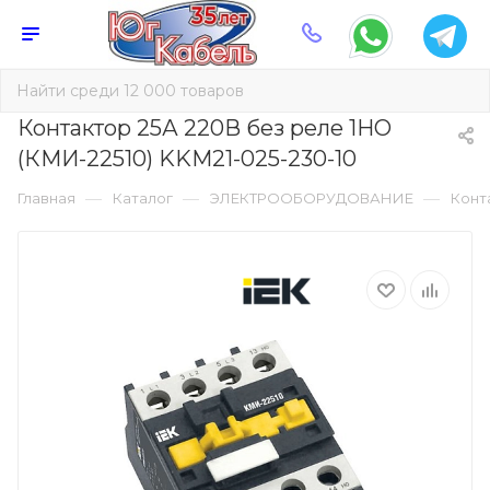
Контактор 25А 220В без реле 1НО
(КМИ-22510) KKM21-025-230-10
—
—
—
Главная
Каталог
ЭЛЕКТРООБОРУДОВАНИЕ
Конт