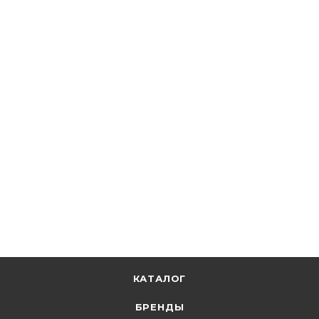
Рыбинсккабель
Кабель КГ 3х 2,5 1х1,5 380/660-2 Рыбинсккабель
В наличии: 65
220.09
р.
/м
226.90
р.
цена магазина
+
22.01 бонусов
В корзину
КАТАЛОГ
БРЕНДЫ