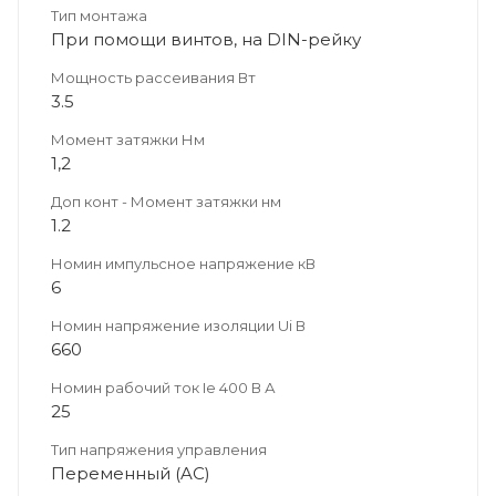
Тип монтажа
При помощи винтов, на DIN-рейку
Мощность рассеивания Вт
3.5
Момент затяжки Нм
1,2
Доп конт - Момент затяжки нм
1.2
Номин импульсное напряжение кВ
6
Номин напряжение изоляции Ui В
660
Номин рабочий ток Ie 400 В А
25
Тип напряжения управления
Переменный (AC)