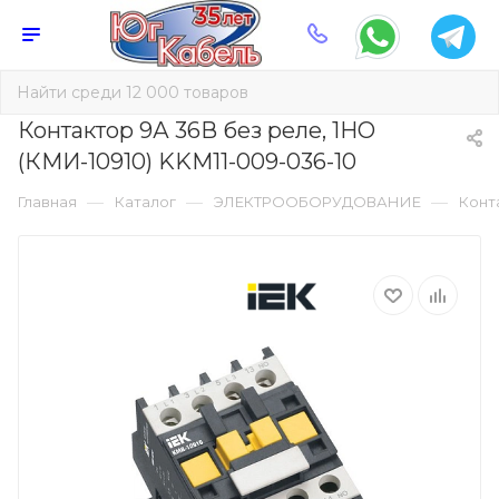
Контактор 9А 36В без реле, 1НО
(КМИ-10910) KKM11-009-036-10
—
—
—
Главная
Каталог
ЭЛЕКТРООБОРУДОВАНИЕ
Конт