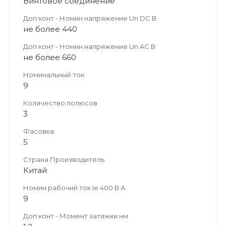
Винтовое соединение
Доп конт - Номин напряжение Un DC В
не более 440
Доп конт - Номин напряжение Un AC В
не более 660
Номинальный ток
9
Количество полюсов
3
Фасовка
5
Страна Производитель
Китай
Номин рабочий ток Ie 400 В А
9
Доп конт - Момент затяжки нм