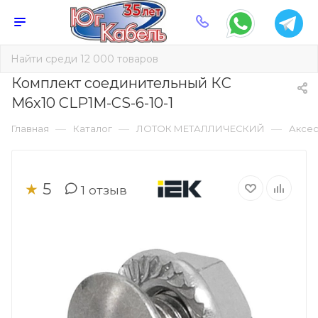
Комплект соединительный КС
М6х10 CLP1M-CS-6-10-1
—
—
—
Главная
Каталог
ЛОТОК МЕТАЛЛИЧЕСКИЙ
Аксес
5
★
1
отзыв