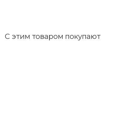
+
36.85 бонусов
В корзину
С этим товаром покупают
Код товара: 68902