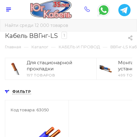
Кабель ВВГнг-LS
1
—
—
—
Главная
Каталог
КАБЕЛЬ И ПРОВОД
ВВГнг-LS Ка
Для стационарной
Монтаж
прокладки
устано
197 ТОВАРОВ
499 ТО
ФИЛЬТР
Код товара: 63050