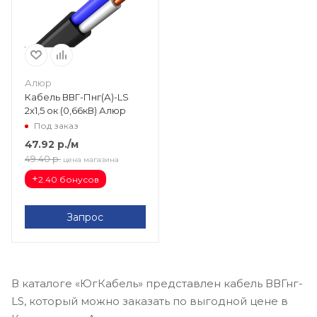
Алюр
Кабель ВВГ-Пнг(А)-LS
2х1,5 ок (0,66кВ) Алюр
Под заказ
47.92
р.
/м
49.40
р.
цена магазина
+
2.40 бонусов
Запрос
В каталоге «ЮгКабель» представлен кабель ВВГнг-
LS, который можно заказать по выгодной цене в