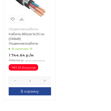
Людиновокабель
Кабель ВБШв 5х35 ок
(066кВ)
Людиновокабель
В наличии: 19
1 744.64
р.
/м
1798.60
р.
цена магазина
+
87.23 бонусов
В корзину