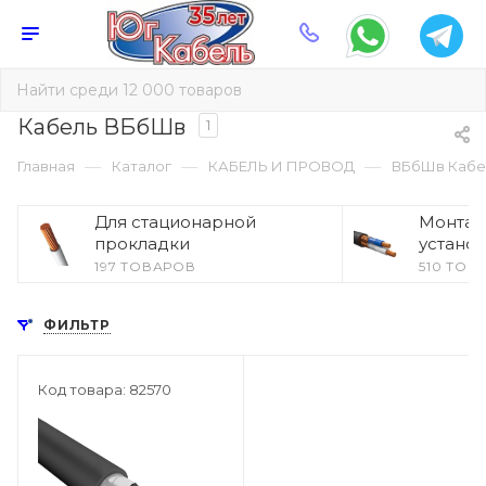
Кабель ВБбШв
1
—
—
—
Главная
Каталог
КАБЕЛЬ И ПРОВОД
ВБбШв Кабе
Для стационарной
Монтаж
прокладки
устано
197 ТОВАРОВ
510 ТОВ
ФИЛЬТР
Код товара: 82570