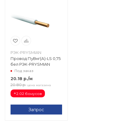
РЭК-PRYSMIAN
Провод ПуВнг(А)-LS 0,75
бел РЭК-PRYSMIAN
Под заказ
20.18
р.
/м
20.80
р.
цена магазина
+
2.02 бонусов
Запрос