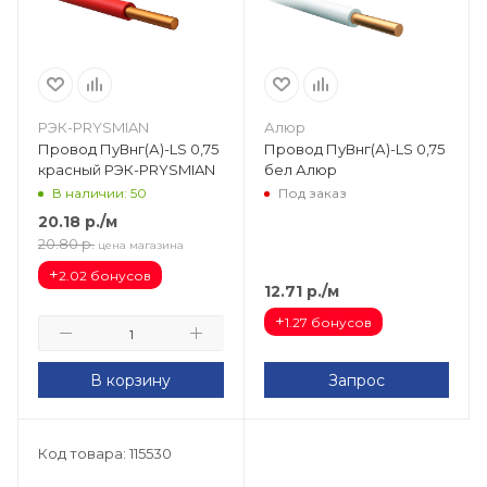
РЭК-PRYSMIAN
Алюр
Провод ПуВнг(А)-LS 0,75
Провод ПуВнг(А)-LS 0,75
красный РЭК-PRYSMIAN
бел Алюр
В наличии: 50
Под заказ
20.18
р.
/м
20.80
р.
цена магазина
+
2.02 бонусов
12.71
р.
/м
+
1.27 бонусов
В корзину
Запрос
Код товара: 115530