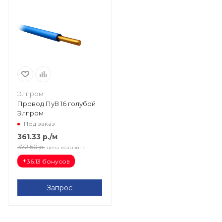
Элпром
Провод ПуВ 16 голубой
Элпром
Под заказ
361.33
р.
/м
372.50
р.
цена магазина
+
36.13 бонусов
Запрос