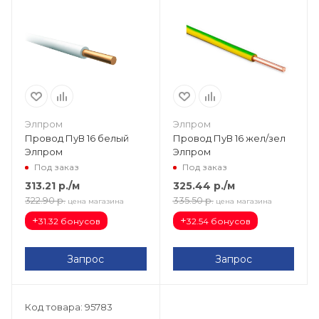
Элпром
Элпром
Провод ПуВ 16 белый
Провод ПуВ 16 жел/зел
Элпром
Элпром
Под заказ
Под заказ
313.21
р.
/м
325.44
р.
/м
322.90
р.
335.50
р.
цена магазина
цена магазина
+
+
31.32 бонусов
32.54 бонусов
Запрос
Запрос
Код товара: 95783