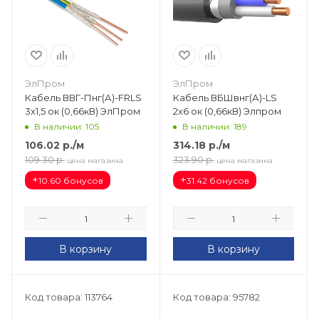
ЭлПром
ЭлПром
Кабель ВВГ-Пнг(А)-FRLS
Кабель ВБШвнг(А)-LS
3х1,5 ок (0,66кВ) ЭлПром
2х6 ок (0,66кВ) Элпром
В наличии: 105
В наличии: 189
106.02
р.
/м
314.18
р.
/м
109.30
р.
323.90
р.
цена магазина
цена магазина
+
+
10.60 бонусов
31.42 бонусов
В корзину
В корзину
Код товара: 113764
Код товара: 95782