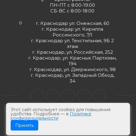
ПН-ПТ с 8:00-19:00
СБ-ВС с 8:00-18:00
г. Краснодар ул. Онежская, 60
г. Краснодар ул. Кирилла
Россинского, 7/1
г. Краснодар ул. Текстильная, 9Б 2
этаж
г. Краснодар, ул. Российская, 252
г. Краснодар, ул. Красных Партизан,
194
г. Краснодар, ул. Дзержинского, 98
г. Краснодар, ул. Западный Обход,
34
Этот сайт использует cookies для повышения
удобства. Подробнее — в
Политике
конфиденциальности
© ЮгКабель, 2026 г -
Электротехническая продукция
Принять