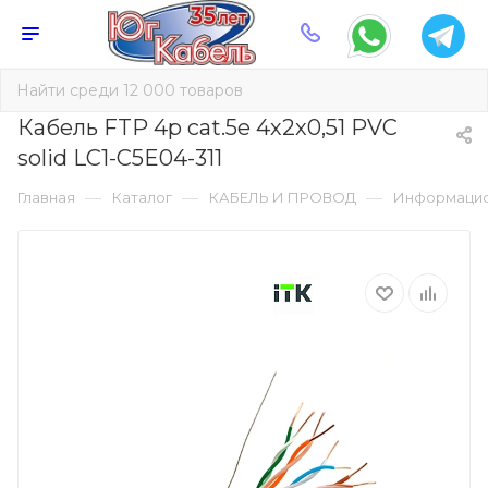
Кабель FTP 4р cat.5е 4х2х0,51 PVC
solid LC1-C5E04-311
—
—
—
Главная
Каталог
КАБЕЛЬ И ПРОВОД
Информаци