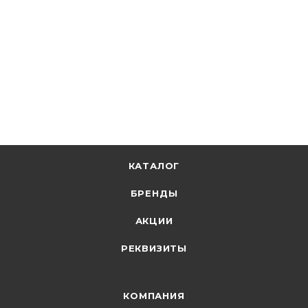
В наличии: 35931
24.54
р.
/м
+
1.23 бонусов
В корзину
КАТАЛОГ
БРЕНДЫ
АКЦИИ
РЕКВИЗИТЫ
КОМПАНИЯ