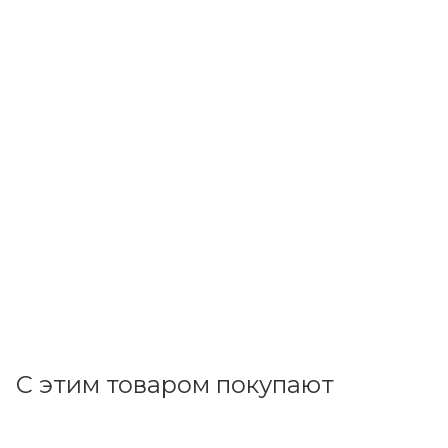
OptimLAN
Кабель FTP 4р cat.5е 4х2х0,48 PVC Standart F01-0402
В наличии: 289
53.35
р.
/м
55.00
р.
цена магазина
+
2.67 бонусов
В корзину
С этим товаром покупают