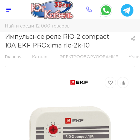
Импульсное реле RIO-2 compact
10А EKF PROxima rio-2k-10
—
—
—
Главная
Каталог
ЭЛЕКТРООБОРУДОВАНИЕ
Умны