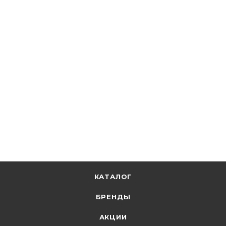
EKF
Гильза соединительная изолированная ГСИ 6.0
(уп.50шт) EKF PROxima gsi--6.0
В наличии: 3
574.05
р.
/упак
591.80
р.
цена магазина
+
57.40 бонусов
В корзину
КАТАЛОГ
БРЕНДЫ
АКЦИИ