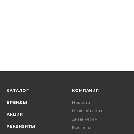
EKF
Гильза соединительна
В наличии: 3
574.05
р.
/упак
591.80
р.
цена магазина
+
57.40 бонусов
КАТАЛОГ
КОМПАНИЯ
БРЕНДЫ
Новости
Наши объекты
АКЦИИ
Дизайнерам
РЕКВИЗИТЫ
Вакансии