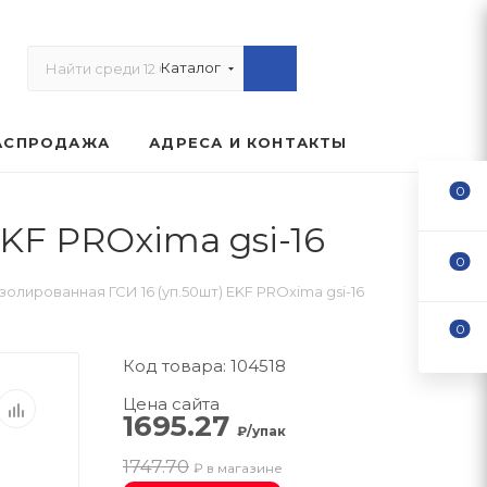
Каталог
АСПРОДАЖА
АДРЕСА И КОНТАКТЫ
0
KF PROxima gsi-16
0
золированная ГСИ 16 (уп.50шт) EKF PROxima gsi-16
0
Код товара: 104518
Цена сайта
1695.27
₽/упак
1747.70
₽ в магазине