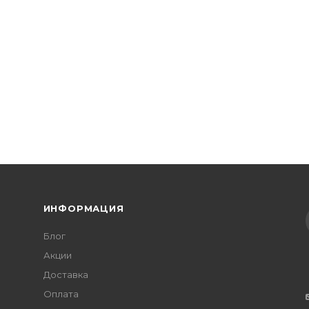
я изолированная ГСИ 6.0 (уп.50шт) EKF PROxima gsi--6.0
ИНФОРМАЦИЯ
Блог
Акции
Доставка
Оплата