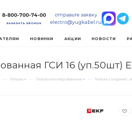
отправьте заявку
8-800-700-74-00
electro@yugkabel.ru
ЗАКАЗАТЬ ЗВОНОК
АТЕЛЯМ
НОВИНКИ
АКЦИИ
НОВОСТИ
Р
ованная ГСИ 16 (уп.50шт) E
—
—
—
Гильзы
Гильзы изолированные
Гильза соединит. и