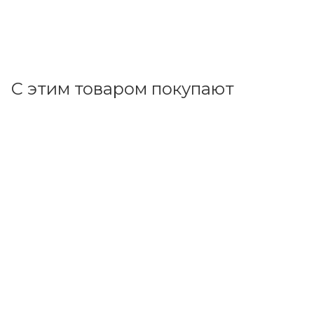
+
31.26 бонусов
В корзину
С этим товаром покупают
Код товара: 70975