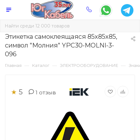
Этикетка самоклеящаяся 85х85х85,
символ "Молния" YPC30-MOLNI-3-
096
—
—
—
Главная
Каталог
ЭЛЕКТРООБОРУДОВАНИЕ
Знак
5
★
1
отзыв