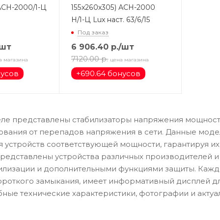
АСН-2000/1-Ц
155х260х305) АСН-2000
Н/1-Ц Lux наст. 63/6/15
Под заказ
/шт
6 906.40
р.
/шт
7120.00
р.
а магазина
цена магазина
нусов
+
690.64 бонусов
еле представлены стабилизаторы напряжения мощност
ования от перепадов напряжения в сети. Данные мод
 устройств соответствующей мощности, гарантируя их
редставлены устройства различных производителей и
илизации и дополнительными функциями защиты. Кажд
ороткого замыкания, имеет информативный дисплей дл
ные технические характеристики, фотографии и актуа