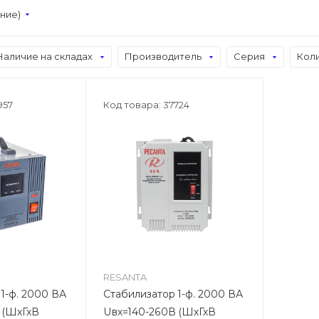
ание)
Наличие на складах
Производитель
Серия
Кол
957
Код товара: 37724
RESANTA
000 ВА
Стабилизатор 1-ф. 2000 ВА
 (ШхГхВ
Uвх=140-260В (ШхГхВ