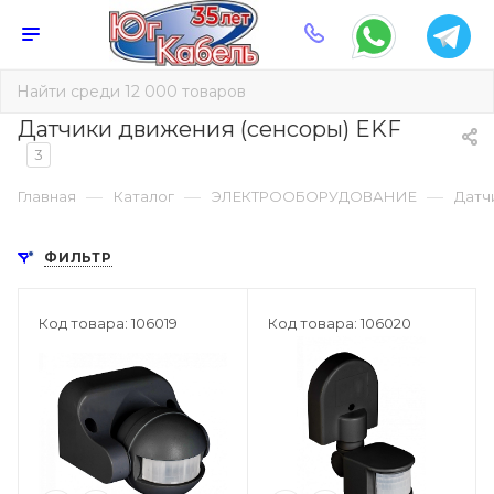
Датчики движения (сенсоры) EKF
3
—
—
—
Главная
Каталог
ЭЛЕКТРООБОРУДОВАНИЕ
Датч
ФИЛЬТР
Код товара: 106019
Код товара: 106020