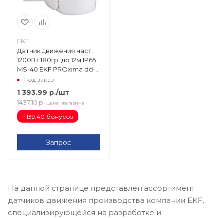
EKF
Датчик движения наст.
1200Вт 180гр. до 12м IP65
MS-40 EKF PROxima dd-
ms-40
Под заказ
1 393.99
р.
/шт
1437.10
р.
цена магазина
+
139.40 бонусов
Запрос
На данной странице представлен ассортимент
датчиков движения производства компании EKF,
специализирующейся на разработке и