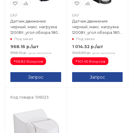
EKF
EKF
Датчик движения
Датчик движения
черный, макс. нагрузка
черный, макс. нагрузка
1200Вт, угол обзора 180°,
1200Вт, угол обзора 180°,
дальность 12м IP44 dd-
дальность 12м IP44 dd-
Под заказ
Под заказ
ms-39b
ms-16Cb
968.16
р.
/шт
1 014.52
р.
/шт
998.10
р.
1045.90
р.
цена магазина
цена магазина
+
+
96.82 бонусов
101.45 бонусов
Запрос
Запрос
Код товара: 106023