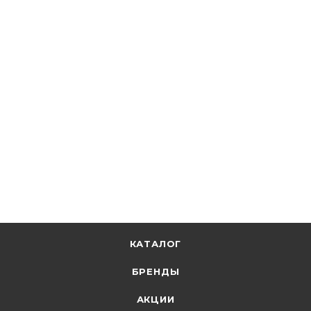
ИЭК
Эл.двигатель 1,1кВт/3000об 380В (лаповый) АИР71B2
1081 DRV071-B2-001-1-3010
Под заказ
13 099.66
р.
/шт
13504.80
р.
цена магазина
+
1309.97 бонусов
Запрос
КАТАЛОГ
БРЕНДЫ
АКЦИИ