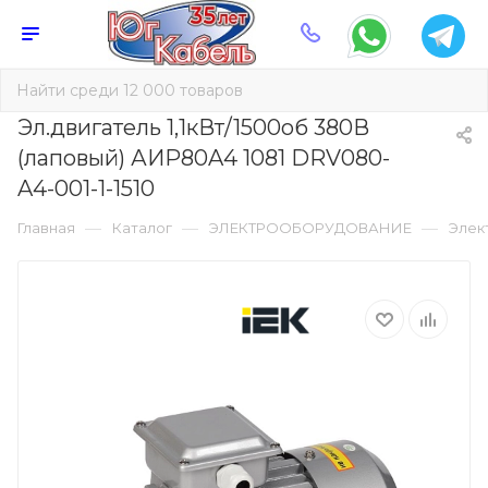
Эл.двигатель 1,1кВт/1500об 380В
(лаповый) АИР80A4 1081 DRV080-
A4-001-1-1510
—
—
—
Главная
Каталог
ЭЛЕКТРООБОРУДОВАНИЕ
Элек