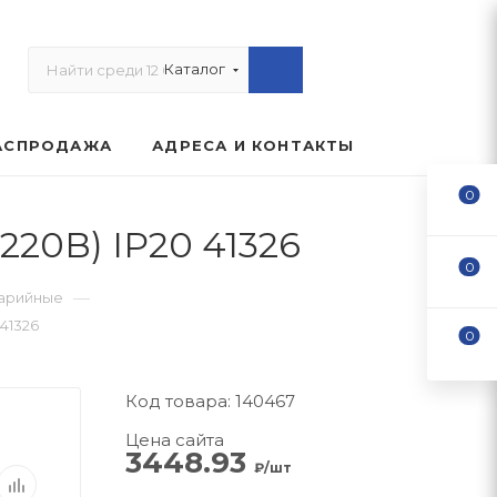
Каталог
АСПРОДАЖА
АДРЕСА И КОНТАКТЫ
0
220В) IP20 41326
0
—
варийные
 41326
0
Код товара: 140467
Цена сайта
3448.93
₽/шт