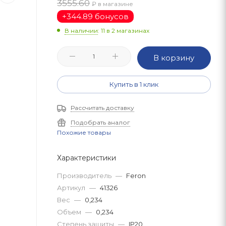
3555.60
₽ в магазине
+
344.89 бонусов
В наличии
: 11
в 2 магазинах
В корзину
Купить в 1 клик
Рассчитать доставку
Подобрать аналог
Похожие товары
Характеристики
Производитель
—
Feron
Артикул
—
41326
Вес
—
0,234
Объем
—
0,234
Степень защиты
—
IP20