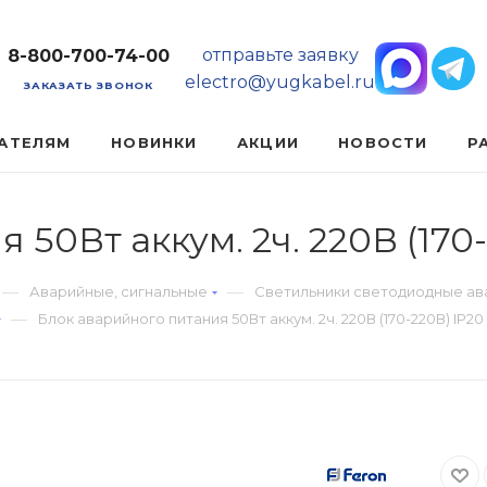
отправьте заявку
8-800-700-74-00
electro@yugkabel.ru
ЗАКАЗАТЬ ЗВОНОК
АТЕЛЯМ
НОВИНКИ
АКЦИИ
НОВОСТИ
Р
50Вт аккум. 2ч. 220В (170-
—
—
Аварийные, сигнальные
Светильники светодиодные а
—
Блок аварийного питания 50Вт аккум. 2ч. 220В (170-220В) IP20