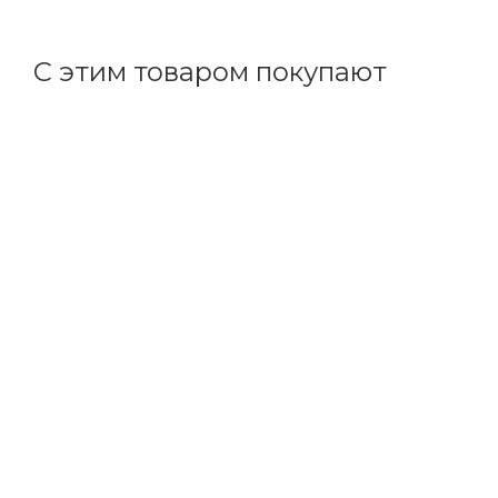
+
344.89 бонусов
С этим товаром покупают
Код товара: 70193
Товар дня