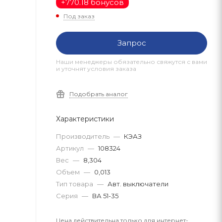
+
770.18 бонусов
Под заказ
Запрос
Наши менеджеры обязательно свяжутся с вами
и уточнят условия заказа
Подобрать аналог
Характеристики
Производитель
—
КЭАЗ
Артикул
—
108324
Вес
—
8,304
Объем
—
0,013
Тип товара
—
Авт. выключатели
Серия
—
ВА 51-35
Цена действительна только для интернет-