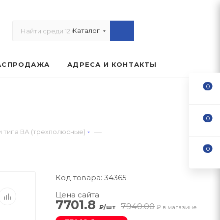
Каталог
АСПРОДАЖА
АДРЕСА И КОНТАКТЫ
0
0
—
 типа ВА (трехполюсные)
0
Код товара: 34365
Цена сайта
7701.8
7940.00
₽/шт
₽ в магазине