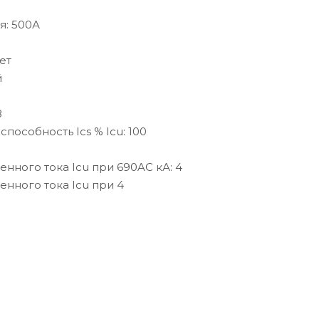
я: 500А
ет
й
8
собность Ics % Icu: 100
ного тока Icu при 690AC кА: 4
ного тока Icu при 4