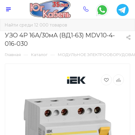
УЗО 4Р 16А/30мА (ВД1-63) MDV10-4-
016-030
—
—
Главная
Каталог
МОДУЛЬНОЕ ЭЛЕКТРООБОРУДОВА