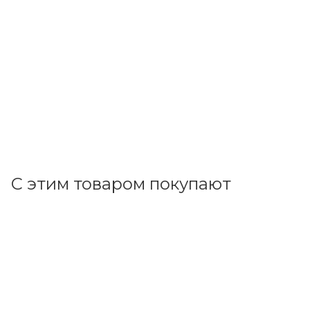
ДКС
УЗО 4Р 25А/30мА AC (ВДТ YON max MDL100) MDL100-
4P2-25-AC
В наличии: 7
1 804.69
р.
/шт
1860.50
р.
цена магазина
+
180.47 бонусов
В корзину
С этим товаром покупают
Код товара: 96596