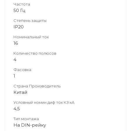
Частота
50 Гц
Степень защиты
IP20
Номинальный ток
16
Количество полюсов
4
Фасовка
1
Страна Производитель
Китай
Условный номин диф ток КЗ кА
4,5
Тип монтажа
На DIN-рейку