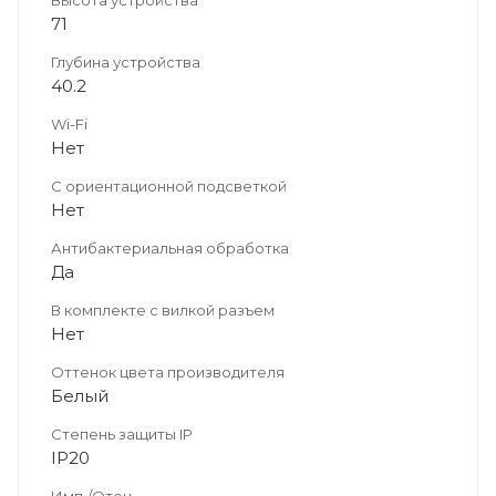
71
Глубина устройства
40.2
Wi-Fi
Нет
С ориентационной подсветкой
Нет
Антибактериальная обработка
Да
В комплекте с вилкой разъем
Нет
Оттенок цвета производителя
Белый
Степень защиты IP
IP20
Имп./Отеч.