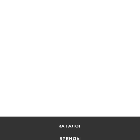
★
5
4
Кабэкс
Кабель ВВГ-Пнг(А)-LS 3х1,5 ок (0,66кВ) Кабэкс
В наличии: 56660
81.29
р.
/м
83.80
р.
цена магазина
+
4.06 бонусов
В корзину
КАТАЛОГ
БРЕНДЫ