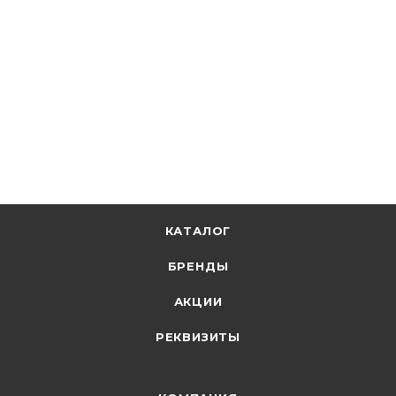
UDRS-D12-1-K04
В наличии: 48
49.47
р.
/м
51.00
р.
цена магазина
+
4.95 бонусов
В корзину
КАТАЛОГ
БРЕНДЫ
АКЦИИ
РЕКВИЗИТЫ