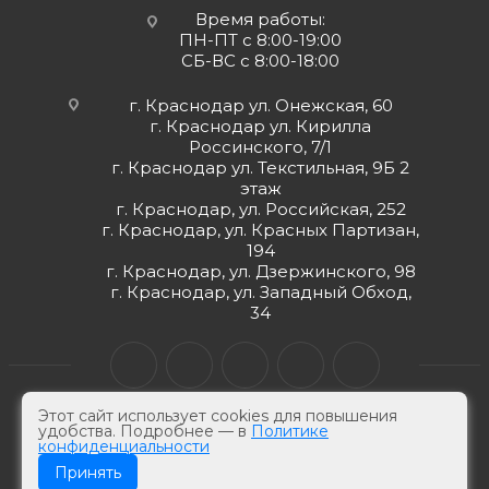
Время работы:
ПН-ПТ с 8:00-19:00
СБ-ВС с 8:00-18:00
г. Краснодар ул. Онежская, 60
г. Краснодар ул. Кирилла
Россинского, 7/1
г. Краснодар ул. Текстильная, 9Б 2
этаж
г. Краснодар, ул. Российская, 252
г. Краснодар, ул. Красных Партизан,
194
г. Краснодар, ул. Дзержинского, 98
г. Краснодар, ул. Западный Обход,
34
Этот сайт использует cookies для повышения
удобства. Подробнее — в
Политике
конфиденциальности
© ЮгКабель, 2026 г -
Электротехническая продукция
Принять