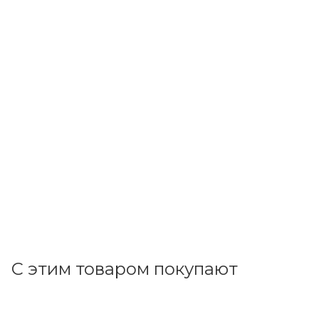
ИЭК
Термоусадочная трубка ТТУ нг-LS 60/30 красная 1м IEK
UDRS-D60-1-K04
В наличии: 1
498
р.
/м
513.40
р.
цена магазина
+
49.80 бонусов
В корзину
С этим товаром покупают