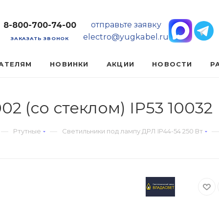
отправьте заявку
8-800-700-74-00
electro@yugkabel.ru
ЗАКАЗАТЬ ЗВОНОК
АТЕЛЯМ
НОВИНКИ
АКЦИИ
НОВОСТИ
Р
2 (со стеклом) IP53 10032
—
—
—
Ртутные
Светильники под лампу ДРЛ IP44-54 250 Вт