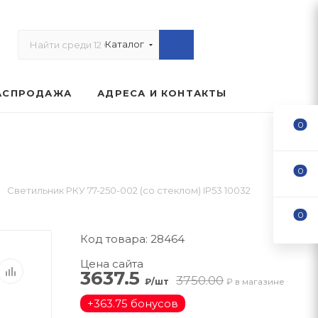
Каталог
АСПРОДАЖА
АДРЕСА И КОНТАКТЫ
0
0
Светильник РКУ 77-250-002 (со стеклом) IP53 10032
0
Код товара: 28464
Цена сайта
3637.5
3750.00
₽/шт
₽ в магазине
+
363.75 бонусов