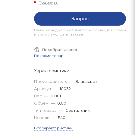
Под заказ
Запрос
Наши менеджеры обязательно свяжутся с вами
и уточнят условия заказа
Подобрать аналог
Похожие товары
Характеристики
Производитель
—
Владасвет
Артикул
—
10032
Вес
—
0,001
Объем
—
0,001
Тип товара
—
Светильник
Цоколь
—
E40
Все характеристики