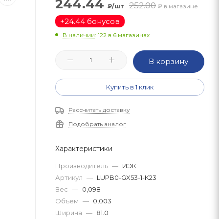
244.44
252.00
₽/шт
₽ в магазине
+
24.44 бонусов
В наличии
: 122
в 6 магазинах
В корзину
Купить в 1 клик
Рассчитать доставку
Подобрать аналог
Характеристики
Производитель
—
ИЭК
Артикул
—
LUPB0-GX53-1-K23
Вес
—
0,098
Объем
—
0,003
Ширина
—
81.0