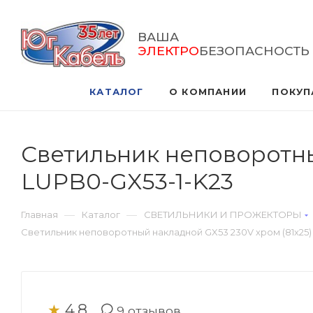
ВАША
ЭЛЕКТРО
БЕЗОПАСНОСТЬ
КАТАЛОГ
О КОМПАНИИ
ПОКУП
Светильник неповоротны
LUPB0-GX53-1-K23
—
—
Главная
Каталог
СВЕТИЛЬНИКИ И ПРОЖЕКТОРЫ
Светильник неповоротный накладной GX53 230V хром (81х25) 
4.8
★
9
отзывов