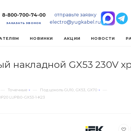
отправьте заявку
8-800-700-74-00
electro@yugkabel.ru
ЗАКАЗАТЬ ЗВОНОК
АТЕЛЯМ
НОВИНКИ
АКЦИИ
НОВОСТИ
Р
й накладной GX53 230V хро
—
—
—
Точечные
Под цоколь GU10, GX53, GX70
IP20 LUPB0-GX53-1-K23