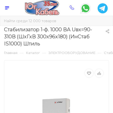
Стабилизатор 1-ф. 1000 ВА Uвх=90-
310В (ШхГхВ 300х96х180) (ИнСтаб
IS1000) Штиль
—
—
—
Главная
Каталог
ЭЛЕКТРООБОРУДОВАНИЕ
Стаб