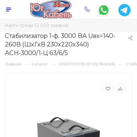
Стабилизатор 1-ф. 3000 ВА Uвх=140-
260В (ШхГхВ 230х220х340)
АСН-3000/1-Ц 63/6/5
—
—
—
Главная
Каталог
ЭЛЕКТРООБОРУДОВАНИЕ
Стаб