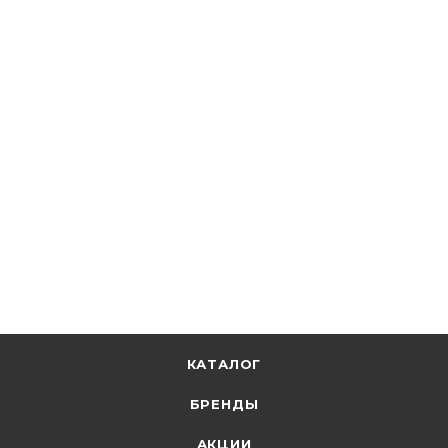
EKF
Держатель для труб d32 мм оцинков., двусторонний
(50шт.) EKF PROxima/EKF sm-2-31-32
В наличии: 25
22.12
р.
/шт
22.80
р.
цена магазина
+
2.21 бонусов
В корзину
КАТАЛОГ
БРЕНДЫ
АКЦИИ