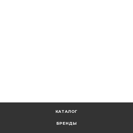
Safeline
Изолента черн. 19мм/25м/0,15 9372
В наличии: 789
146.18
р.
/шт
150.70
р.
цена магазина
+
7.31 бонусов
В корзину
КАТАЛОГ
БРЕНДЫ