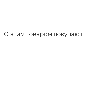
цена магазина
+
159.97 бонусов
В корзину
С этим товаром покупают
Код товара: 111385