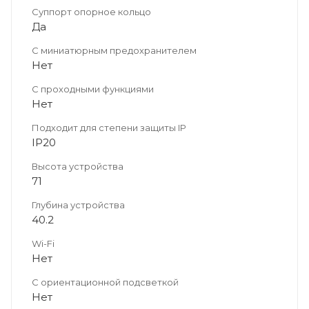
Суппорт опорное кольцо
Да
С миниатюрным предохранителем
Нет
С проходными функциями
Нет
Подходит для степени защиты IP
IP20
Высота устройства
71
Глубина устройства
40.2
Wi-Fi
Нет
С ориентационной подсветкой
Нет