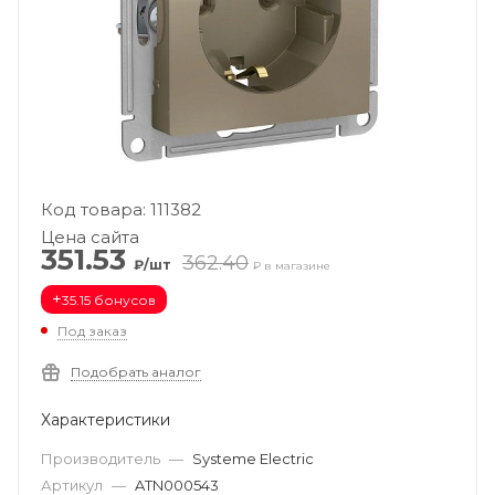
Код товара: 111382
Цена сайта
351.53
362.40
₽/шт
₽ в магазине
+
35.15 бонусов
Под заказ
Подобрать аналог
Характеристики
Производитель
—
Systeme Electric
Артикул
—
ATN000543