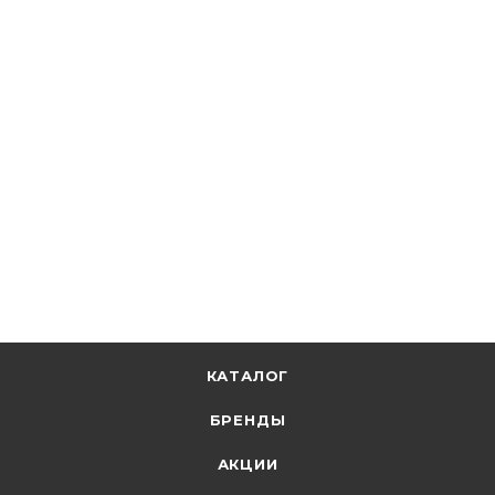
ДКС
Труба ПВХ d20 мм гофр. легкая с протяжкой 91920
В наличии: 32856
24.54
р.
/м
+
1.23 бонусов
В корзину
КАТАЛОГ
БРЕНДЫ
АКЦИИ