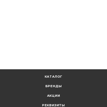
EKF
Разъем модульный РМ 22/4 EKF PROxima rm-22-4
В наличии: 14
223.88
р.
/шт
230.80
р.
цена магазина
+
22.39 бонусов
В корзину
КАТАЛОГ
БРЕНДЫ
АКЦИИ
РЕКВИЗИТЫ