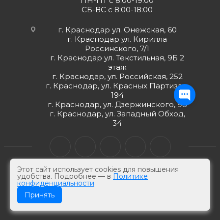
ПН-ПТ с 8:00-19:00
СБ-ВС с 8:00-18:00
г. Краснодар ул. Онежская, 60
г. Краснодар ул. Кирилла
Россинского, 7/1
г. Краснодар ул. Текстильная, 9Б 2
этаж
г. Краснодар, ул. Российская, 252
г. Краснодар, ул. Красных Партизан,
194
г. Краснодар, ул. Дзержинского, 98
г. Краснодар, ул. Западный Обход,
34
Этот сайт использует cookies для повышения
удобства. Подробнее — в
Политике
конфиденциальности
© ЮгКабель, 2026 г -
Электротехническая продукция
Принять