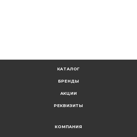
8 472.95
р.
/шт
8735.00
р.
цена магазина
+
847.30 бонусов
В корзину
КАТАЛОГ
БРЕНДЫ
АКЦИИ
РЕКВИЗИТЫ
КОМПАНИЯ