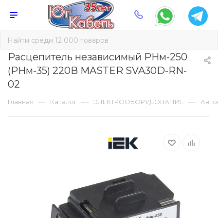
Расцепитель независимый РНм-250
(РНм-35) 220В MASTER SVA30D-RN-
02
—
—
—
Главная
Каталог
ЭЛЕКТРООБОРУДОВАНИЕ
Авто