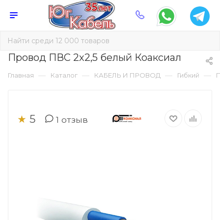
Провод ПВС 2х2,5 белый Коаксиал
—
—
—
—
Главная
Каталог
КАБЕЛЬ И ПРОВОД
Гибкий
5
★
1
отзыв