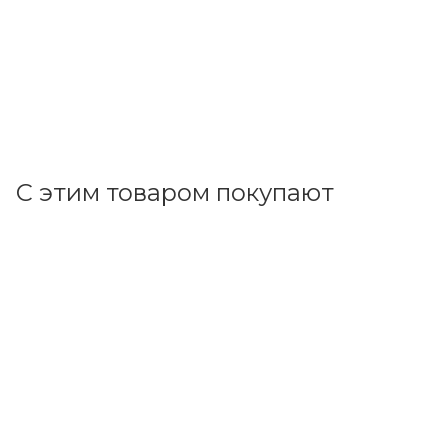
35.70
р.
/м
36.80
р.
цена магазина
+
3.57 бонусов
В корзину
С этим товаром покупают
Код товара: 70193