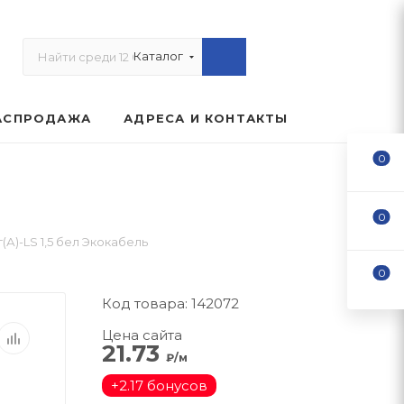
Каталог
АСПРОДАЖА
АДРЕСА И КОНТАКТЫ
0
0
А)-LS 1,5 бел Экокабель
0
Код товара: 142072
Цена сайта
21.73
₽/м
+
2.17 бонусов