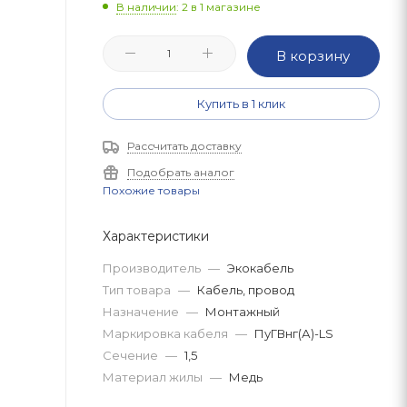
В наличии
: 2
в 1 магазине
В корзину
Купить в 1 клик
Рассчитать доставку
Подобрать аналог
Похожие товары
Характеристики
Производитель
—
Экокабель
Тип товара
—
Кабель, провод
Назначение
—
Монтажный
Маркировка кабеля
—
ПуГВнг(А)-LS
Сечение
—
1,5
Материал жилы
—
Медь