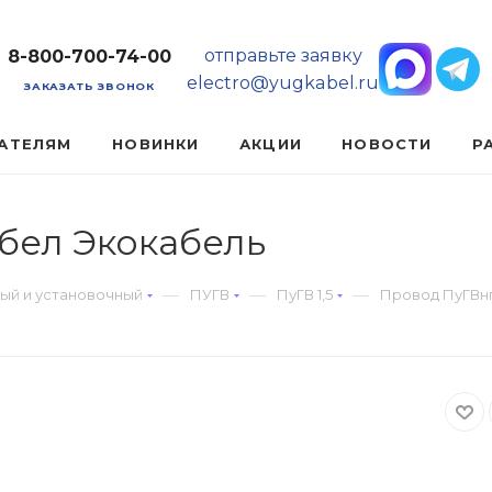
отправьте заявку
8-800-700-74-00
electro@yugkabel.ru
ЗАКАЗАТЬ ЗВОНОК
АТЕЛЯМ
НОВИНКИ
АКЦИИ
НОВОСТИ
Р
 бел Экокабель
—
—
—
ый и установочный
ПУГВ
ПуГВ 1,5
Провод ПуГВнг(