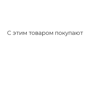
В наличии: 5593
22.60
р.
/м
+
1.13 бонусов
С этим товаром покупают
Код товара: 99583