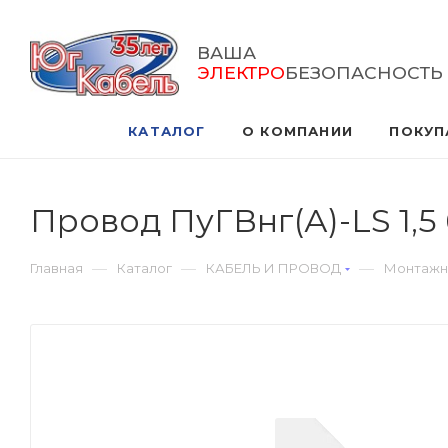
ВАША
ЭЛЕКТРО
БЕЗОПАСНОСТЬ
КАТАЛОГ
О КОМПАНИИ
ПОКУП
Провод ПуГВнг(А)-LS 1,5
—
—
—
Главная
Каталог
КАБЕЛЬ И ПРОВОД
Монтажн