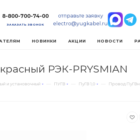
отправьте заявку
8-800-700-74-00
electro@yugkabel.ru
ЗАКАЗАТЬ ЗВОНОК
АТЕЛЯМ
НОВИНКИ
АКЦИИ
НОВОСТИ
Р
0 красный РЭК-PRYSMIAN
—
—
—
ый и установочный
ПУГВ
ПуГВ 1,0
Провод ПуГВнг