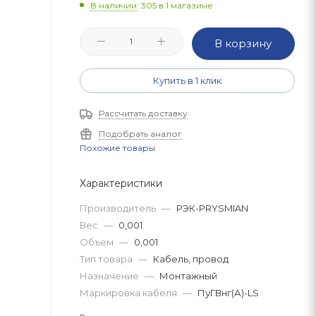
В наличии
: 305
в 1 магазине
В корзину
Купить в 1 клик
Рассчитать доставку
Подобрать аналог
Похожие товары
Характеристики
Производитель
—
РЭК-PRYSMIAN
Вес
—
0,001
Объем
—
0,001
Тип товара
—
Кабель, провод
Назначение
—
Монтажный
Маркировка кабеля
—
ПуГВнг(А)-LS