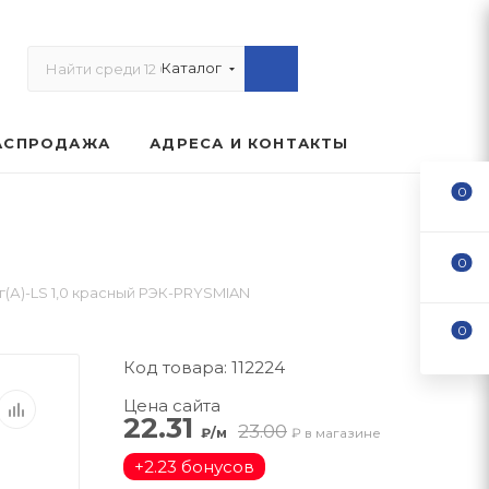
Каталог
АСПРОДАЖА
АДРЕСА И КОНТАКТЫ
0
0
(А)-LS 1,0 красный РЭК-PRYSMIAN
0
Код товара: 112224
Цена сайта
22.31
23.00
₽/м
₽ в магазине
+
2.23 бонусов