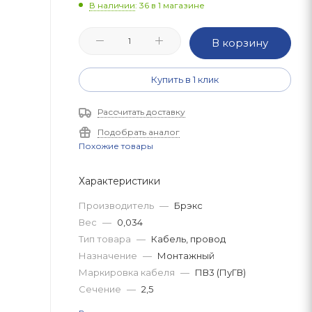
В наличии
: 36
в 1 магазине
В корзину
Купить в 1 клик
Рассчитать доставку
Подобрать аналог
Похожие товары
Характеристики
Производитель
—
Брэкс
Вес
—
0,034
Тип товара
—
Кабель, провод
Назначение
—
Монтажный
Маркировка кабеля
—
ПВ3 (ПуГВ)
Сечение
—
2,5