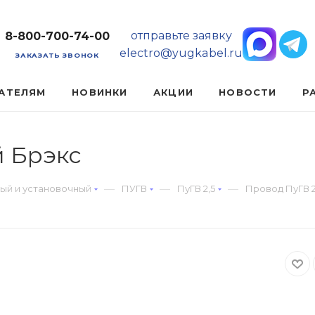
отправьте заявку
8-800-700-74-00
electro@yugkabel.ru
ЗАКАЗАТЬ ЗВОНОК
АТЕЛЯМ
НОВИНКИ
АКЦИИ
НОВОСТИ
Р
й Брэкс
—
—
—
ый и установочный
ПУГВ
ПуГВ 2,5
Провод ПуГВ 2