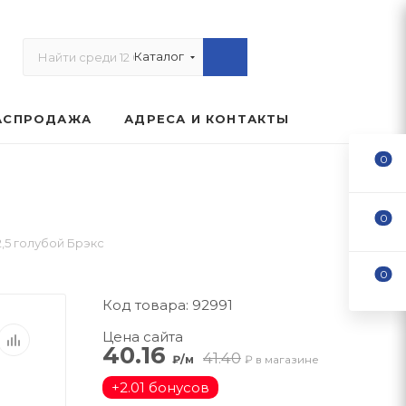
Каталог
АСПРОДАЖА
АДРЕСА И КОНТАКТЫ
0
0
,5 голубой Брэкс
0
Код товара: 92991
Цена сайта
40.16
41.40
₽/м
₽ в магазине
+
2.01 бонусов