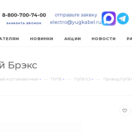
отправьте заявку
8-800-700-74-00
electro@yugkabel.ru
ЗАКАЗАТЬ ЗВОНОК
АТЕЛЯМ
НОВИНКИ
АКЦИИ
НОВОСТИ
Р
й Брэкс
—
—
—
ый и установочный
ПУГВ
ПуГВ 0,5
Провод ПуГВ 