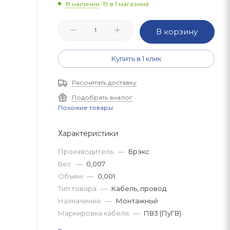
В наличии
: 19
в 1 магазине
В корзину
Купить в 1 клик
Рассчитать доставку
Подобрать аналог
Похожие товары
Характеристики
Производитель
—
Брэкс
Вес
—
0,007
Объем
—
0,001
Тип товара
—
Кабель, провод
Назначение
—
Монтажный
Маркировка кабеля
—
ПВ3 (ПуГВ)