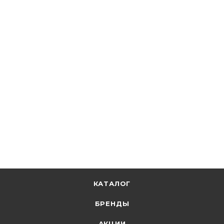
Электрокабель НН
Провод ПуГВ 6,0 синий Электрокабель НН
В наличии: 58
106.12
р.
/м
109.40
р.
цена магазина
+
5.31 бонусов
В корзину
КАТАЛОГ
БРЕНДЫ
АКЦИИ