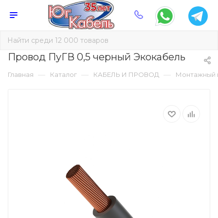
Провод ПуГВ 0,5 черный Экокабель
—
—
—
Главная
Каталог
КАБЕЛЬ И ПРОВОД
Монтажный 