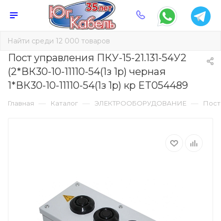
Пост управления ПКУ-15-21.131-54У2
(2*ВК30-10-11110-54(1з 1р) черная
1*ВК30-10-11110-54(1з 1р) кр ET054489
—
—
—
Главная
Каталог
ЭЛЕКТРООБОРУДОВАНИЕ
Пост