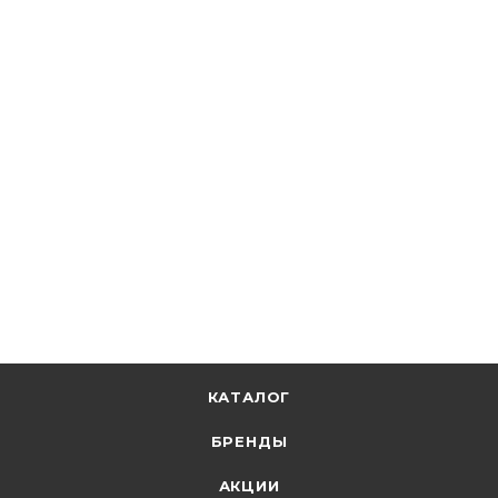
EKF
Скрепа-бугель усиленная C20 (100шт.) EKF PROxima c-
20
В наличии: 4
26.09
р.
/шт
26.90
р.
цена магазина
+
2.61 бонусов
В корзину
КАТАЛОГ
БРЕНДЫ
АКЦИИ