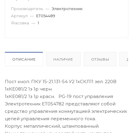
Производитель
—
Электротехник
Артикул
—
ET054489
Фасовка
—
1
ОПИСАНИЕ
НАЛИЧИЕ
ОТЗЫВЫ
ДО
Пост кноп. ПКУ 15-21.131-54 У2 1хСКЛ11 зел. 220В
1хКЕ081/2 1з 1р черн.
1хКЕ081/2 1з 1р красн. PG-19 пост управления
Электротехник ET054782 представляют собой
средство управления коммутацией электрических
цепей управления переменного тока.
Корпус металлический, штампованный.