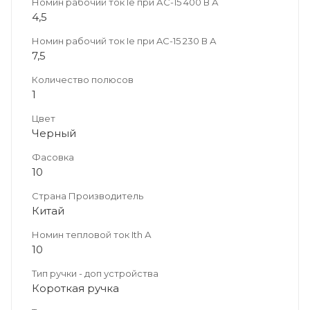
Номин рабочий ток Ie при АС-15 400 В А
4,5
Номин рабочий ток Ie при AC-15 230 В А
7,5
Количество полюсов
1
Цвет
Черный
Фасовка
10
Страна Производитель
Китай
Номин тепловой ток Ith А
10
Тип ручки - доп устройства
Короткая ручка