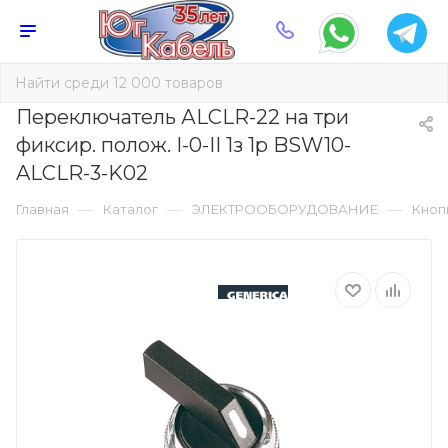
Переключатель АLСLR-22 на три
фиксир. полож. I-0-II 1з 1р BSW10-
ALCLR-3-K02
—
—
—
Главная
Каталог
ЭЛЕКТРООБОРУДОВАНИЕ
Кноп