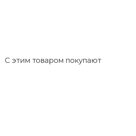
В наличии: 9
424.76
р.
/шт
437.90
р.
цена магазина
+
21.24 бонусов
В корзину
С этим товаром покупают
Код товара: 11545