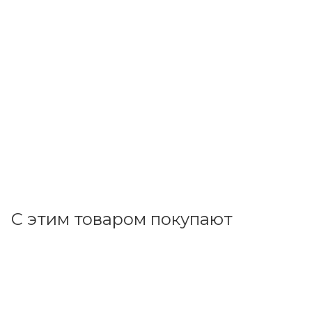
ДКС
Наконечник НШВИ 0,75 длина втулки/гильзы 8мм с
изолир.фланцем, серый (100 шт) 2ART503
В наличии: 21
2.33
р.
/шт
+
0.23 бонусов
В корзину
С этим товаром покупают
Код товара: 1750