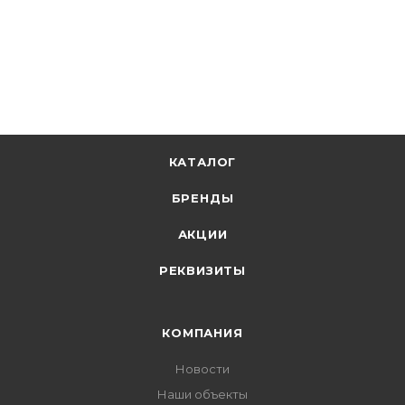
16.60
р.
цена магазина
+
0.81 бонусов
В корзину
КАТАЛОГ
БРЕНДЫ
АКЦИИ
РЕКВИЗИТЫ
КОМПАНИЯ
Новости
Наши объекты