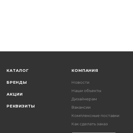
В наличии: 1
855.25
р.
/шт
881.70
р.
цена магазина
+
85.52 бонусов
КАТАЛОГ
КОМПАНИЯ
БРЕНДЫ
Новости
Наши объекты
АКЦИИ
Дизайнерам
РЕКВИЗИТЫ
Вакансии
Комплексные поставки
Как сделать заказ