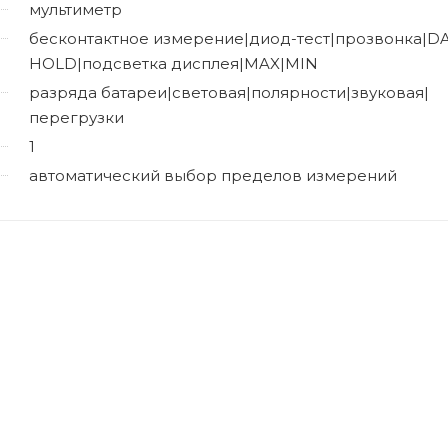
мультиметр
бесконтактное измерение|диод-тест|прозвонка|D
HOLD|подсветка дисплея|MAX|MIN
разряда батареи|световая|полярности|звуковая|
перегрузки
1
автоматический выбор пределов измерений