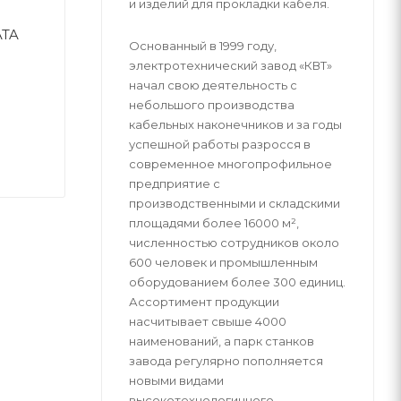
и изделий для прокладки кабеля.
ATA
Основанный в 1999 году,
электротехнический завод «КВТ»
начал свою деятельность с
небольшого производства
кабельных наконечников и за годы
успешной работы разросся в
современное многопрофильное
предприятие с
производственными и складскими
площадями более 16000 м²,
численностью сотрудников около
600 человек и промышленным
оборудованием более 300 единиц.
Ассортимент продукции
насчитывает свыше 4000
наименований, а парк станков
завода регулярно пополняется
новыми видами
высокотехнологичного