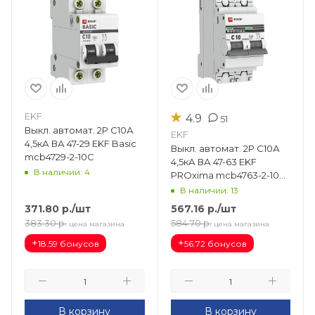
★
EKF
4.9
51
Выкл. автомат. 2Р С10А
EKF
4,5кА ВА 47-29 EKF Basic
Выкл. автомат. 2Р С10А
mcb4729-2-10C
4,5кА ВА 47-63 EKF
В наличии: 4
PROxima mcb4763-2-10C-
pro
В наличии: 13
371.80
р.
/шт
567.16
р.
/шт
383.30
р.
584.70
р.
цена магазина
цена магазина
+
+
18.59 бонусов
56.72 бонусов
В корзину
В корзину