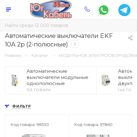
Автоматические выключатели EKF
10А 2p (2-полюсные)
3
—
—
Главная
Каталог
МОДУЛЬНОЕ ЭЛЕКТРООБОРУДОВА
Автоматические
Автома
выключатели модульные
выключ
однополюсные
двухпо
153 ТОВАРА
146 ТОВ
ФИЛЬТР
Код товара: 98530
Код товара: 97860