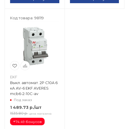
Код товара: 98119
EKF
Выкл. автомат. 2Р С10A 6
кА AV-6 EKF AVERES
mcb6-2-10C-av
Под заказ
1 489.73
р.
/шт
1535.80
р.
цена магазина
+
74.49 бонусов